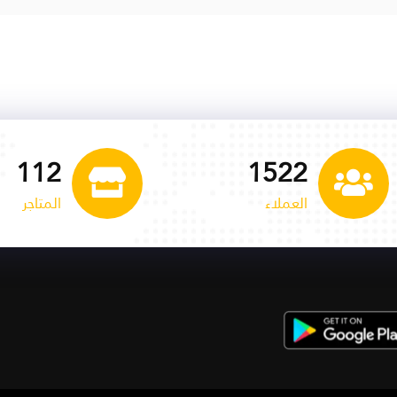
113
1535
العملاء
المتاجر