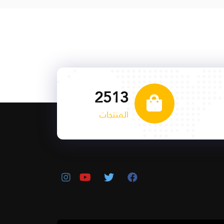
2534
المنتجات