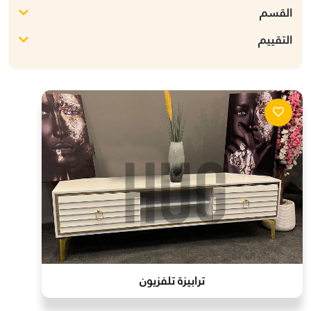
القسم
التقييم
ترابيزة تلفزيون