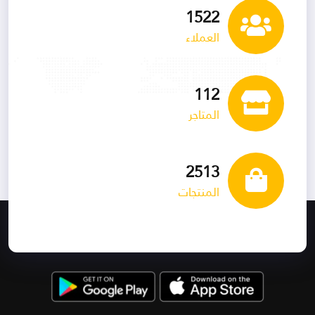
1535
العملاء
113
المتاجر
2534
المنتجات