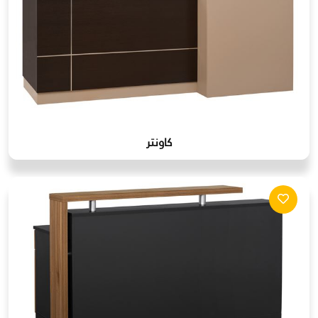
كاونتر