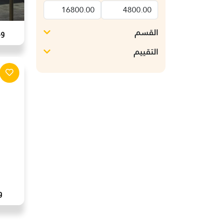
القسم
وح
التقييم
و