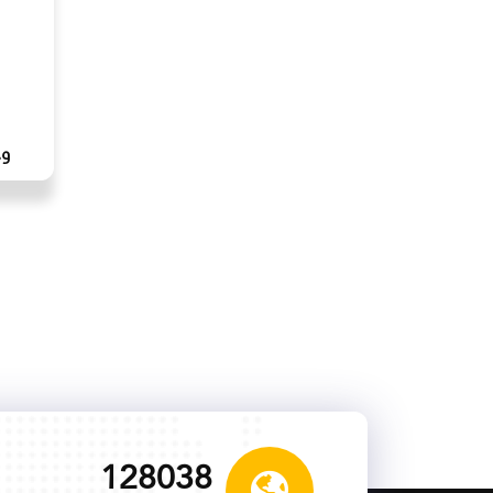
وح
135424