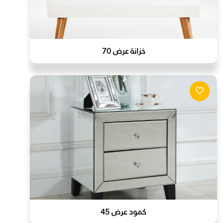
خزانة عرض 70
كمود عرض 45