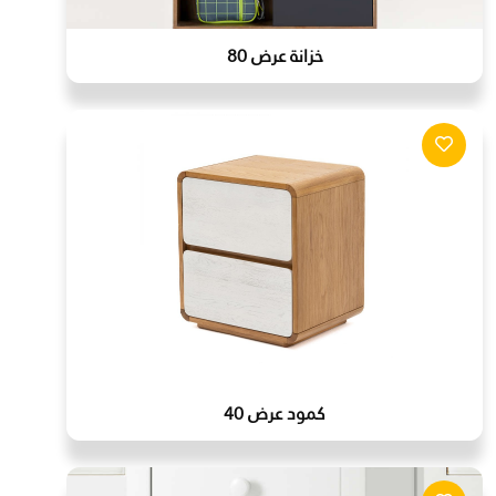
خزانة عرض 80
كمود عرض 40