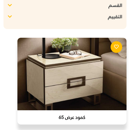
القسم
التقييم
كمود عرض 65