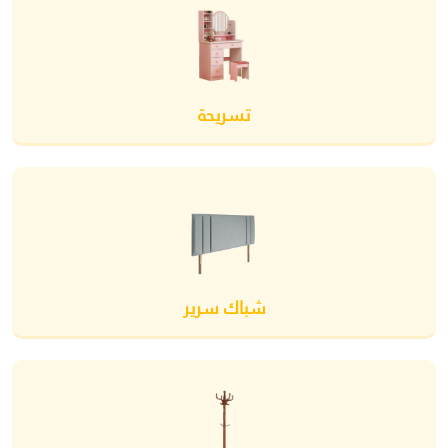
تسريحة
شباك سرير