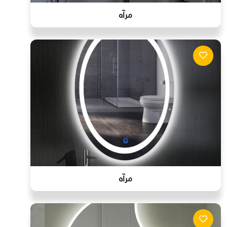
مرآه
مرآه