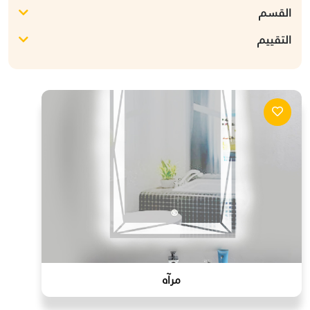
القسم
التقييم
مرآه