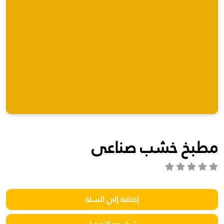
مطبخ خشب صناعى