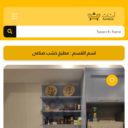
اسم القسم :
مطبخ خشب صناعى