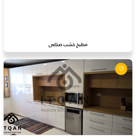
مطبخ خشب صناعى