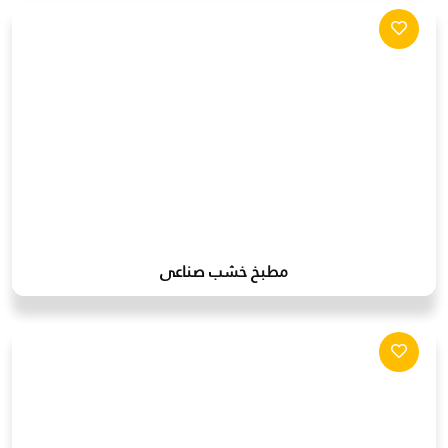
مطبخ خشب صناعى