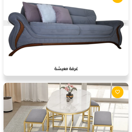
غرفة معيشة