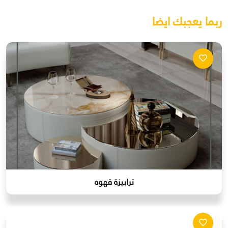
ربما يعجبك ايضا
ترابيزة قهوه