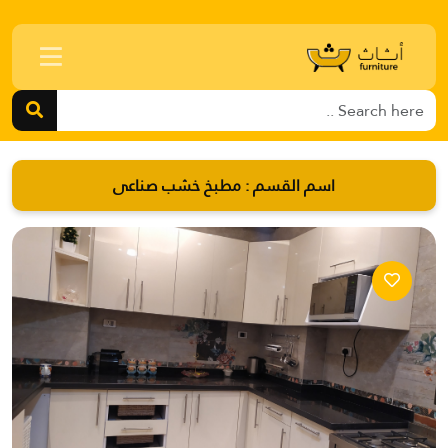
اسم القسم :
مطبخ خشب صناعى