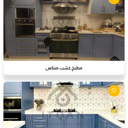
مطبخ خشب صناعى