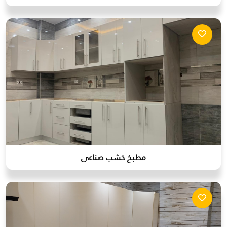
مطبخ خشب صناعى