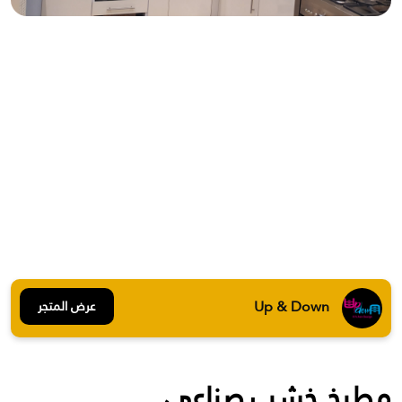
Up & Down
عرض المتجر
مطبخ خشب صناعى