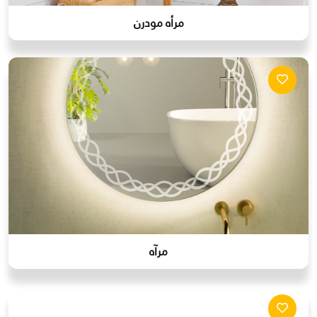
مرأه مودرن
مرآه