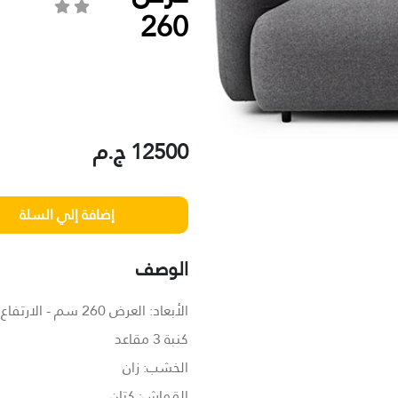
260
12500 ج.م
الوصف
الأبعاد: العرض 260 سم - الارتفاع 70 سم - العمق 85 سم
كنبة 3 مقاعد
الخشب: زان
القماش: كتان