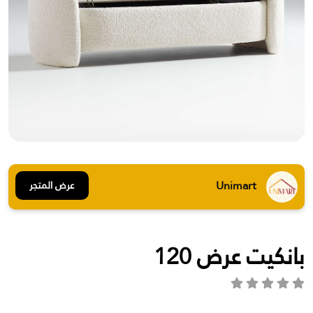
Unimart
عرض المتجر
بانكيت عرض 120