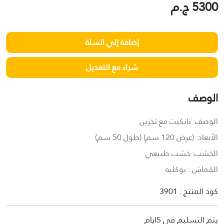
5300 ج.م
الوصف
الوصف: بانكيت مع تخزين
الأبعاد: (عرض 120 سم) (طول 50 سم)
الخشب: خشب طبيعي
القماش : بوكليه
كود المنتج : 3901
يتم التسليم في 5ايام