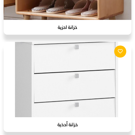
خزانة احزية
خزانة أحذية