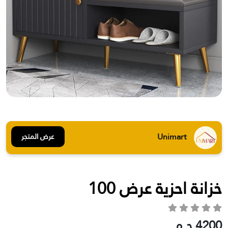
Unimart
عرض المتجر
خزانة احزية عرض 100
4200 ج.م