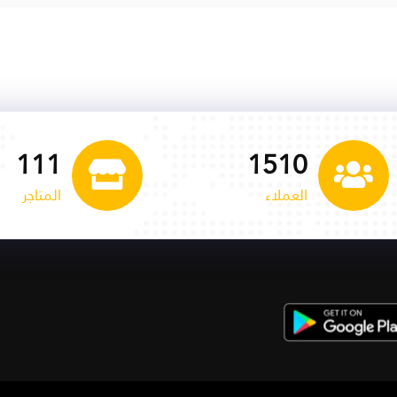
113
1535
العملاء
المتاجر