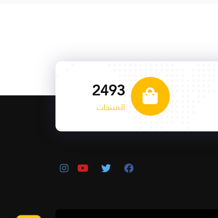
2534
المنتجات