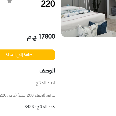
220
17800 ج.م
الوصف
ابعاد المنتج
خزانة: (ارتفاع 200 سم) (عرض 220 سم) (عمق 60 سم)
كود المنتج : 3488