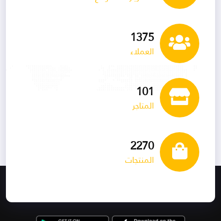
1535
العملاء
113
المتاجر
2534
المنتجات