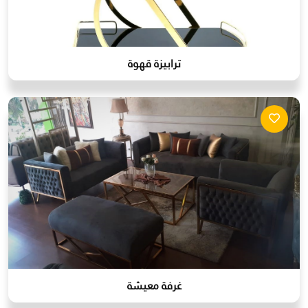
ترابيزة قهوة
غرفة معيشة