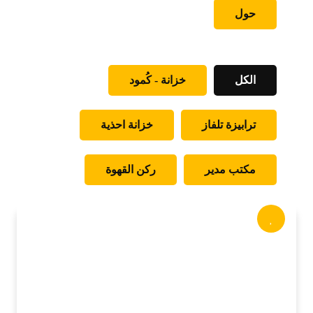
حول
الكل
خزانة - كُمود
ترابيزة تلفاز
خزانة احذية
مكتب مدير
ركن القهوة